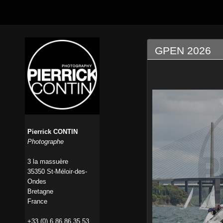
GPEN 2026
Pierrick CONTIN
Photographe
3 la massuère
35350 St-Méloir-des-
Ondes
Bretagne
France
+33 (0) 6 86 86 35 53