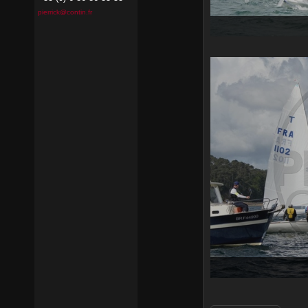
pierrick@contin.fr