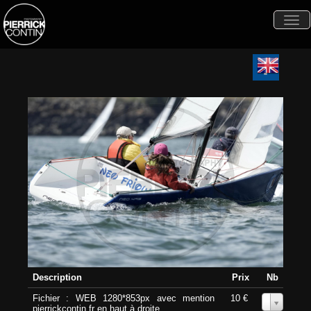
Togg
navi
Description
Prix
Nb
Fichier : WEB 1280*853px avec mention
10 €
0
pierrickcontin.fr en haut à droite