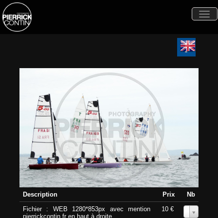
Togg
navi
Description
Prix
Nb
Fichier : WEB 1280*853px avec mention
10 €
0
pierrickcontin.fr en haut à droite