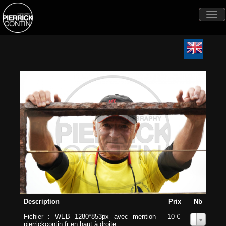
Togg
navi
Description
Prix
Nb
Fichier : WEB 1280*853px avec mention
10 €
0
pierrickcontin.fr en haut à droite