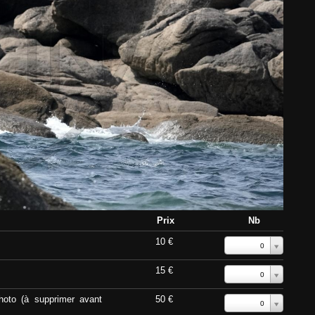
Prix
Nb
10 €
0
15 €
0
hoto (à supprimer avant
50 €
0