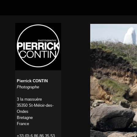
Pierrick CONTIN
Photographe
3 la massuère
35350 St-Méloir-des-
Ondes
Bretagne
France
+33 (0) 6 86 86 35 53