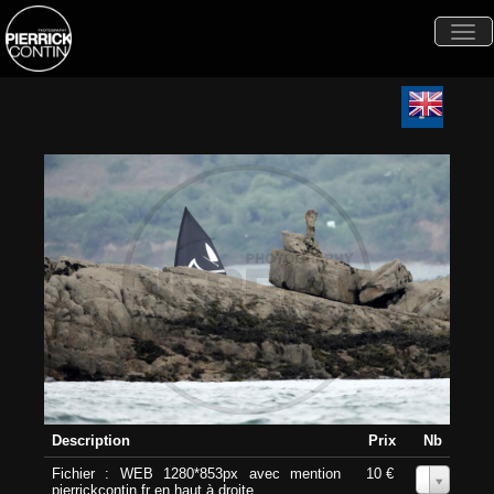
Togg
navi
Description
Prix
Nb
Fichier : WEB 1280*853px avec mention
10 €
0
pierrickcontin.fr en haut à droite