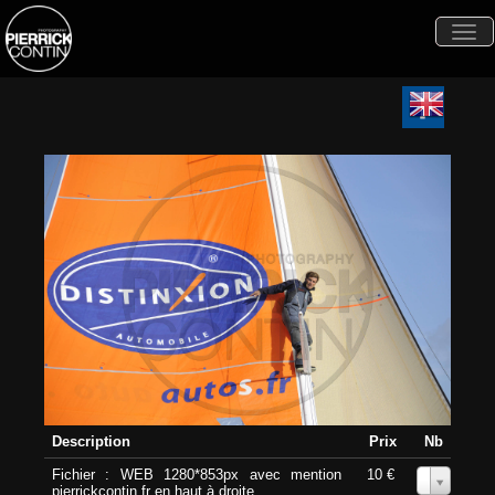
Togg
navi
Description
Prix
Nb
Fichier : WEB 1280*853px avec mention
10 €
0
pierrickcontin.fr en haut à droite