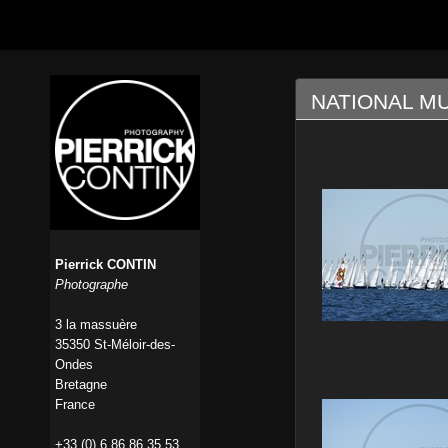
NATIONAL MU
Pierrick CONTIN
Photographe
3 la massuère
35350 St-Méloir-des-
Ondes
Bretagne
France
+33 (0) 6 86 86 35 53