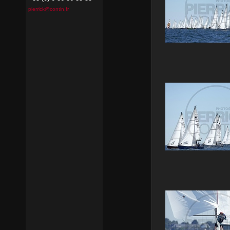
pierrick@contin.fr