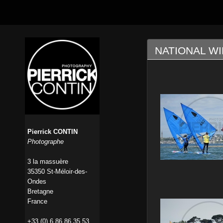
NATIONAL W
Pierrick CONTIN
Photographe
3 la massuère
35350 St-Méloir-des-
Ondes
Bretagne
France
+33 (0) 6 86 86 35 53