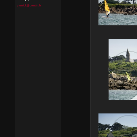
pierrick@contin.fr