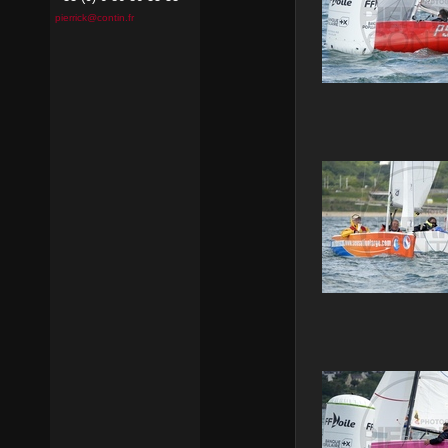
pierrick@contin.fr