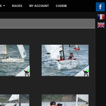
S
RACES
MY ACCOUNT
CADDIE
...