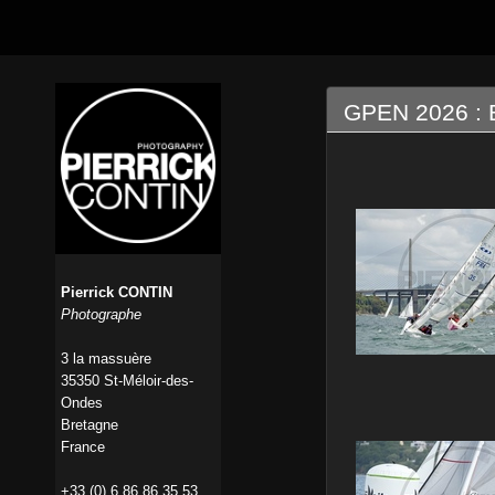
GPEN 2026 :
Pierrick CONTIN
Photographe
3 la massuère
35350 St-Méloir-des-
Ondes
Bretagne
France
+33 (0) 6 86 86 35 53