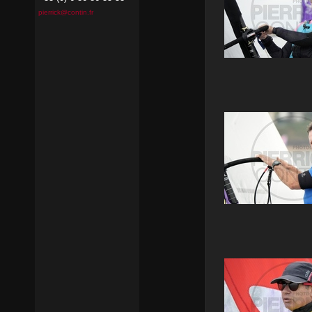
pierrick@contin.fr