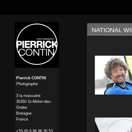
NATIONAL WI
Pierrick CONTIN
Photographe
3 la massuère
35350 St-Méloir-des-
Ondes
Bretagne
France
+33 (0) 6 86 86 35 53